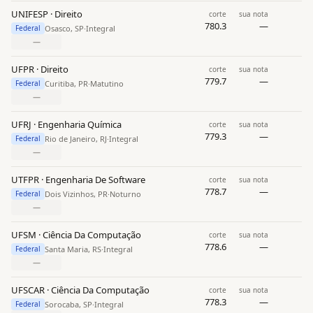
UNIFESP · Direito
corte
sua nota
780.3
—
Osasco, SP
·
Integral
Federal
—
UFPR · Direito
corte
sua nota
779.7
—
Curitiba, PR
·
Matutino
Federal
—
UFRJ · Engenharia Química
corte
sua nota
779.3
—
Rio de Janeiro, RJ
·
Integral
Federal
—
UTFPR · Engenharia De Software
corte
sua nota
778.7
—
Dois Vizinhos, PR
·
Noturno
Federal
—
UFSM · Ciência Da Computação
corte
sua nota
778.6
—
Santa Maria, RS
·
Integral
Federal
—
UFSCAR · Ciência Da Computação
corte
sua nota
778.3
—
Sorocaba, SP
·
Integral
Federal