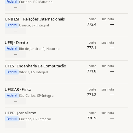
Curitiba, PR
·
Matutino
Federal
—
UNIFESP · Relações Internacionais
corte
sua nota
772.4
—
Osasco, SP
·
Integral
Federal
—
UFRJ · Direito
corte
sua nota
772.1
—
Rio de Janeiro, RJ
·
Noturno
Federal
—
UFES · Engenharia De Computação
corte
sua nota
771.8
—
Vitória, ES
·
Integral
Federal
—
UFSCAR · Física
corte
sua nota
771.2
—
São Carlos, SP
·
Integral
Federal
—
UFPR · Jornalismo
corte
sua nota
770.9
—
Curitiba, PR
·
Integral
Federal
—