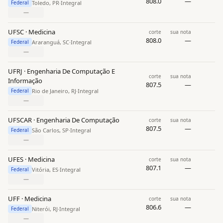
808.0
—
Toledo, PR
·
Integral
Federal
—
UFSC · Medicina
corte
sua nota
808.0
—
Araranguá, SC
·
Integral
Federal
—
UFRJ · Engenharia De Computação E
corte
sua nota
Informação
807.5
—
Rio de Janeiro, RJ
·
Integral
Federal
—
UFSCAR · Engenharia De Computação
corte
sua nota
807.5
—
São Carlos, SP
·
Integral
Federal
—
UFES · Medicina
corte
sua nota
807.1
—
Vitória, ES
·
Integral
Federal
—
UFF · Medicina
corte
sua nota
806.6
—
Niterói, RJ
·
Integral
Federal
—