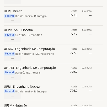
—
UFRJ · Direito
corte
sua nota
777.3
—
Rio de Janeiro, RJ
·
Integral
Federal
—
UFPR · Abi - Filosofia
corte
sua nota
777.2
—
Curitiba, PR
·
Matutino
Federal
—
UFMG · Engenharia De Computação
corte
sua nota
777.0
—
Belo Horizonte, MG
·
Vespertino
Federal
—
UNIFEI · Engenharia De Computação
corte
sua nota
776.7
—
Itajubá, MG
·
Integral
Federal
—
UFRJ · Engenharia Nuclear
corte
sua nota
776.2
—
Rio de Janeiro, RJ
·
Integral
Federal
—
UFSM · Nutrição
corte
sua nota