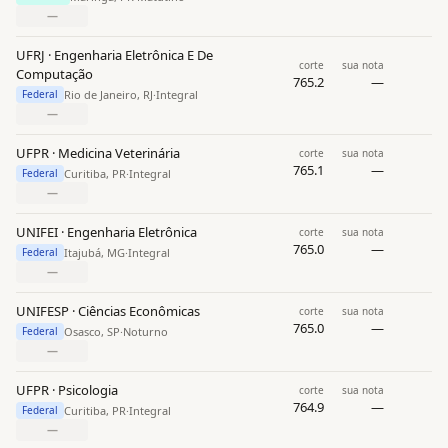
—
UFRJ · Engenharia Eletrônica E De
corte
sua nota
Computação
765.2
—
Rio de Janeiro, RJ
·
Integral
Federal
—
UFPR · Medicina Veterinária
corte
sua nota
765.1
—
Curitiba, PR
·
Integral
Federal
—
UNIFEI · Engenharia Eletrônica
corte
sua nota
765.0
—
Itajubá, MG
·
Integral
Federal
—
UNIFESP · Ciências Econômicas
corte
sua nota
765.0
—
Osasco, SP
·
Noturno
Federal
—
UFPR · Psicologia
corte
sua nota
764.9
—
Curitiba, PR
·
Integral
Federal
—