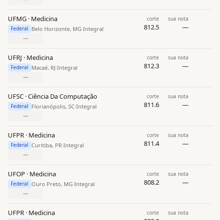
UFMG · Medicina
corte
sua nota
812.5
—
Belo Horizonte, MG
·
Integral
Federal
—
UFRJ · Medicina
corte
sua nota
812.3
—
Macaé, RJ
·
Integral
Federal
—
UFSC · Ciência Da Computação
corte
sua nota
811.6
—
Florianópolis, SC
·
Integral
Federal
—
UFPR · Medicina
corte
sua nota
811.4
—
Curitiba, PR
·
Integral
Federal
—
UFOP · Medicina
corte
sua nota
808.2
—
Ouro Preto, MG
·
Integral
Federal
—
UFPR · Medicina
corte
sua nota