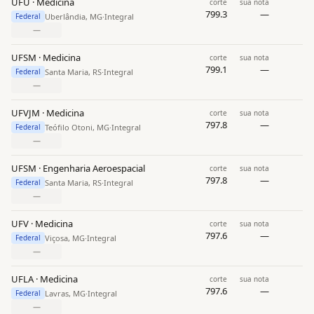
UFU · Medicina
corte
sua nota
799.3
—
Uberlândia, MG
·
Integral
Federal
—
UFSM · Medicina
corte
sua nota
799.1
—
Santa Maria, RS
·
Integral
Federal
—
UFVJM · Medicina
corte
sua nota
797.8
—
Teófilo Otoni, MG
·
Integral
Federal
—
UFSM · Engenharia Aeroespacial
corte
sua nota
797.8
—
Santa Maria, RS
·
Integral
Federal
—
UFV · Medicina
corte
sua nota
797.6
—
Viçosa, MG
·
Integral
Federal
—
UFLA · Medicina
corte
sua nota
797.6
—
Lavras, MG
·
Integral
Federal
—