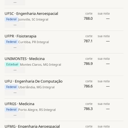
—
UFSC · Engenharia Aeroespacial
corte
sua nota
788.0
—
Joinville, SC
·
Integral
Federal
—
UFPR · Fisioterapia
corte
sua nota
787.1
—
Curitiba, PR
·
Integral
Federal
—
UNIMONTES · Medicina
corte
sua nota
786.9
—
Montes Claros, MG
·
Integral
Estadual
—
UFU · Engenharia De Computação
corte
sua nota
786.6
—
Uberlândia, MG
·
Integral
Federal
—
UFRGS · Medicina
corte
sua nota
786.3
—
Porto Alegre, RS
·
Integral
Federal
—
UFMG · Engenharia Aeroespacial
corte
sua nota