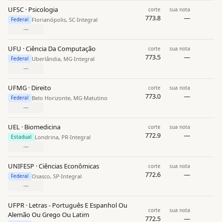
UFSC · Psicologia
corte
sua nota
773.8
—
Florianópolis, SC
·
Integral
Federal
—
UFU · Ciência Da Computação
corte
sua nota
773.5
—
Uberlândia, MG
·
Integral
Federal
—
UFMG · Direito
corte
sua nota
773.0
—
Belo Horizonte, MG
·
Matutino
Federal
—
UEL · Biomedicina
corte
sua nota
772.9
—
Londrina, PR
·
Integral
Estadual
—
UNIFESP · Ciências Econômicas
corte
sua nota
772.6
—
Osasco, SP
·
Integral
Federal
—
UFPR · Letras - Português E Espanhol Ou
corte
sua nota
Alemão Ou Grego Ou Latim
772.5
—