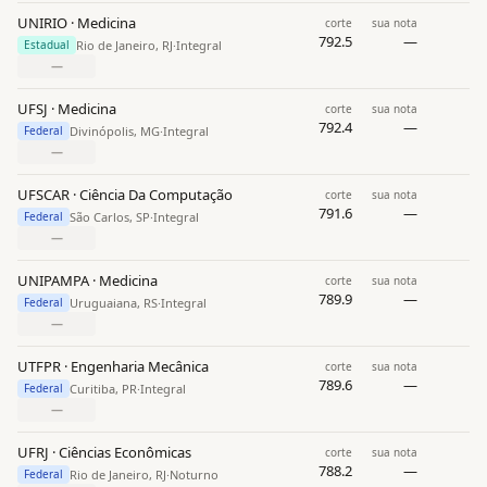
UNIRIO · Medicina
corte
sua nota
792.5
—
Rio de Janeiro, RJ
·
Integral
Estadual
—
UFSJ · Medicina
corte
sua nota
792.4
—
Divinópolis, MG
·
Integral
Federal
—
UFSCAR · Ciência Da Computação
corte
sua nota
791.6
—
São Carlos, SP
·
Integral
Federal
—
UNIPAMPA · Medicina
corte
sua nota
789.9
—
Uruguaiana, RS
·
Integral
Federal
—
UTFPR · Engenharia Mecânica
corte
sua nota
789.6
—
Curitiba, PR
·
Integral
Federal
—
UFRJ · Ciências Econômicas
corte
sua nota
788.2
—
Rio de Janeiro, RJ
·
Noturno
Federal