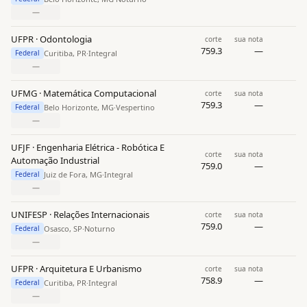
—
UFPR · Odontologia
corte
sua nota
759.3
—
Curitiba, PR
·
Integral
Federal
—
UFMG · Matemática Computacional
corte
sua nota
759.3
—
Belo Horizonte, MG
·
Vespertino
Federal
—
UFJF · Engenharia Elétrica - Robótica E
corte
sua nota
Automação Industrial
759.0
—
Juiz de Fora, MG
·
Integral
Federal
—
UNIFESP · Relações Internacionais
corte
sua nota
759.0
—
Osasco, SP
·
Noturno
Federal
—
UFPR · Arquitetura E Urbanismo
corte
sua nota
758.9
—
Curitiba, PR
·
Integral
Federal
—