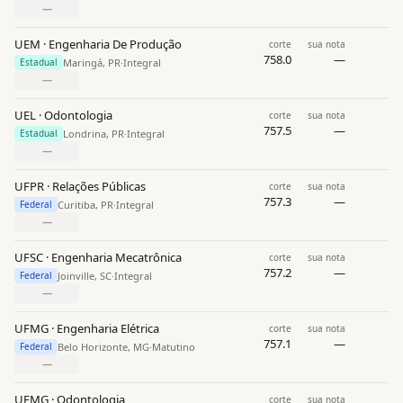
—
UEM · Engenharia De Produção
corte
sua nota
758.0
—
Maringá, PR
·
Integral
Estadual
—
UEL · Odontologia
corte
sua nota
757.5
—
Londrina, PR
·
Integral
Estadual
—
UFPR · Relações Públicas
corte
sua nota
757.3
—
Curitiba, PR
·
Integral
Federal
—
UFSC · Engenharia Mecatrônica
corte
sua nota
757.2
—
Joinville, SC
·
Integral
Federal
—
UFMG · Engenharia Elétrica
corte
sua nota
757.1
—
Belo Horizonte, MG
·
Matutino
Federal
—
UFMG · Odontologia
corte
sua nota