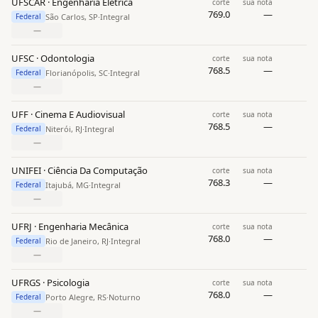
UFSCAR · Engenharia Elétrica
corte
sua nota
769.0
—
São Carlos, SP
·
Integral
Federal
—
UFSC · Odontologia
corte
sua nota
768.5
—
Florianópolis, SC
·
Integral
Federal
—
UFF · Cinema E Audiovisual
corte
sua nota
768.5
—
Niterói, RJ
·
Integral
Federal
—
UNIFEI · Ciência Da Computação
corte
sua nota
768.3
—
Itajubá, MG
·
Integral
Federal
—
UFRJ · Engenharia Mecânica
corte
sua nota
768.0
—
Rio de Janeiro, RJ
·
Integral
Federal
—
UFRGS · Psicologia
corte
sua nota
768.0
—
Porto Alegre, RS
·
Noturno
Federal
—