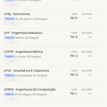
—
UFRJ · Astronomia
corte
sua nota
761.5
—
Rio de Janeiro, RJ
·
Integral
Federal
—
UFF · Engenharia Mecânica
corte
sua nota
761.5
—
Niterói, RJ
·
Integral
Federal
—
UTFPR · Engenharia Elétrica
corte
sua nota
761.3
—
Curitiba, PR
·
Integral
Federal
—
UFSC · Arquitetura E Urbanismo
corte
sua nota
761.3
—
Florianópolis, SC
·
Integral
Federal
—
UFRGS · Engenharia De Computação
corte
sua nota
761.1
—
Porto Alegre, RS
·
Integral
Federal
—