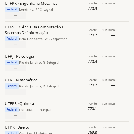
UTFPR · Engenharia Mecânica
corte
sua nota
770.9
—
Londrina, PR
·
Integral
Federal
—
UFMG · Ciência Da Computação E
corte
sua nota
Sistemas De Informação
770.7
—
Belo Horizonte, MG
·
Vespertino
Federal
—
UFRJ · Psicologia
corte
sua nota
770.4
—
Rio de Janeiro, RJ
·
Integral
Federal
—
UFRJ · Matemática
corte
sua nota
770.2
—
Rio de Janeiro, RJ
·
Integral
Federal
—
UTFPR · Química
corte
sua nota
770.1
—
Curitiba, PR
·
Integral
Federal
—
UFPR · Direito
corte
sua nota
769.8
—
Curitiba, PR
·
Noturno
Federal