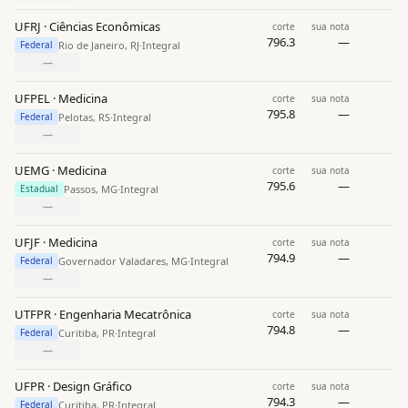
UFRJ · Ciências Econômicas
corte
sua nota
796.3
—
Rio de Janeiro, RJ
·
Integral
Federal
—
UFPEL · Medicina
corte
sua nota
795.8
—
Pelotas, RS
·
Integral
Federal
—
UEMG · Medicina
corte
sua nota
795.6
—
Passos, MG
·
Integral
Estadual
—
UFJF · Medicina
corte
sua nota
794.9
—
Governador Valadares, MG
·
Integral
Federal
—
UTFPR · Engenharia Mecatrônica
corte
sua nota
794.8
—
Curitiba, PR
·
Integral
Federal
—
UFPR · Design Gráfico
corte
sua nota
794.3
—
Curitiba, PR
·
Integral
Federal