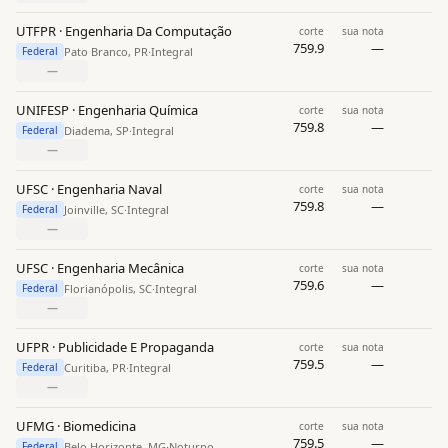
UTFPR · Engenharia Da Computação
corte
sua nota
759.9
—
Pato Branco, PR
·
Integral
Federal
—
UNIFESP · Engenharia Química
corte
sua nota
759.8
—
Diadema, SP
·
Integral
Federal
—
UFSC · Engenharia Naval
corte
sua nota
759.8
—
Joinville, SC
·
Integral
Federal
—
UFSC · Engenharia Mecânica
corte
sua nota
759.6
—
Florianópolis, SC
·
Integral
Federal
—
UFPR · Publicidade E Propaganda
corte
sua nota
759.5
—
Curitiba, PR
·
Integral
Federal
—
UFMG · Biomedicina
corte
sua nota
759.5
—
Belo Horizonte, MG
·
Noturno
Federal