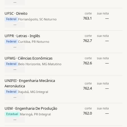
—
UFSC · Direito
corte
sua nota
763.1
—
Florianópolis, SC
·
Noturno
Federal
—
UFPR · Letras - Inglês
corte
sua nota
762.7
—
Curitiba, PR
·
Noturno
Federal
—
UFMG · Ciências Econômicas
corte
sua nota
762.6
—
Belo Horizonte, MG
·
Matutino
Federal
—
UNIFEI · Engenharia Mecânica
corte
sua nota
Aeronáutica
762.4
—
Itajubá, MG
·
Integral
Federal
—
UEM · Engenharia De Produção
corte
sua nota
762.0
—
Maringá, PR
·
Integral
Estadual
—