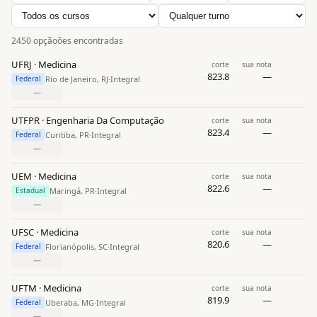
2450 opçãoões encontradas
UFRJ · Medicina
corte
sua nota
823.8
—
Rio de Janeiro, RJ
·
Integral
Federal
—
UTFPR · Engenharia Da Computação
corte
sua nota
823.4
—
Curitiba, PR
·
Integral
Federal
—
UEM · Medicina
corte
sua nota
822.6
—
Maringá, PR
·
Integral
Estadual
—
UFSC · Medicina
corte
sua nota
820.6
—
Florianópolis, SC
·
Integral
Federal
—
UFTM · Medicina
corte
sua nota
819.9
—
Uberaba, MG
·
Integral
Federal
—