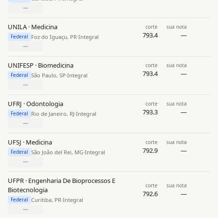
—
UNILA · Medicina
corte
sua nota
793.4
—
Foz do Iguaçu, PR
·
Integral
Federal
—
UNIFESP · Biomedicina
corte
sua nota
793.4
—
São Paulo, SP
·
Integral
Federal
—
UFRJ · Odontologia
corte
sua nota
793.3
—
Rio de Janeiro, RJ
·
Integral
Federal
—
UFSJ · Medicina
corte
sua nota
792.9
—
São João del Rei, MG
·
Integral
Federal
—
UFPR · Engenharia De Bioprocessos E
corte
sua nota
Biotecnologia
792.6
—
Curitiba, PR
·
Integral
Federal
—