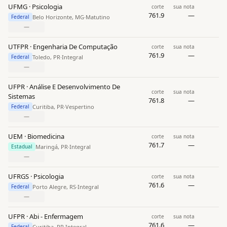
UFMG · Psicologia
corte
sua nota
761.9
—
Belo Horizonte, MG
·
Matutino
Federal
—
UTFPR · Engenharia De Computação
corte
sua nota
761.9
—
Toledo, PR
·
Integral
Federal
—
UFPR · Análise E Desenvolvimento De
corte
sua nota
Sistemas
761.8
—
Curitiba, PR
·
Vespertino
Federal
—
UEM · Biomedicina
corte
sua nota
761.7
—
Maringá, PR
·
Integral
Estadual
—
UFRGS · Psicologia
corte
sua nota
761.6
—
Porto Alegre, RS
·
Integral
Federal
—
UFPR · Abi - Enfermagem
corte
sua nota
761.6
—
Curitiba, PR
·
Integral
Federal