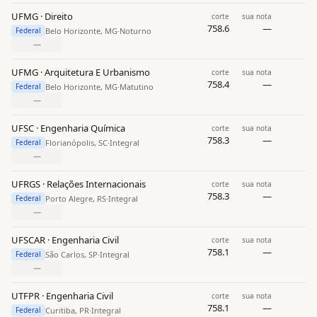
UFMG · Direito
corte
sua nota
758.6
—
Belo Horizonte, MG
·
Noturno
Federal
—
UFMG · Arquitetura E Urbanismo
corte
sua nota
758.4
—
Belo Horizonte, MG
·
Matutino
Federal
—
UFSC · Engenharia Química
corte
sua nota
758.3
—
Florianópolis, SC
·
Integral
Federal
—
UFRGS · Relações Internacionais
corte
sua nota
758.3
—
Porto Alegre, RS
·
Integral
Federal
—
UFSCAR · Engenharia Civil
corte
sua nota
758.1
—
São Carlos, SP
·
Integral
Federal
—
UTFPR · Engenharia Civil
corte
sua nota
758.1
—
Curitiba, PR
·
Integral
Federal