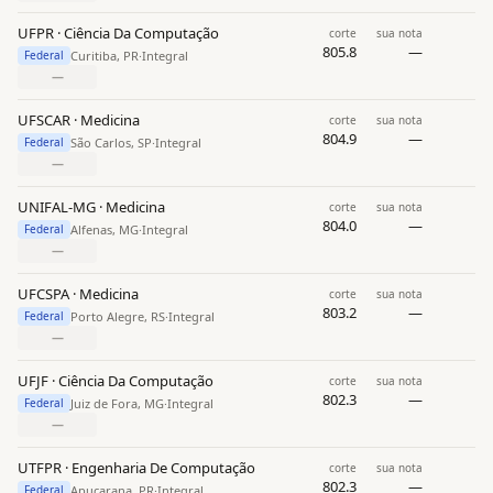
UFPR · Ciência Da Computação
corte
sua nota
805.8
—
Curitiba, PR
·
Integral
Federal
—
UFSCAR · Medicina
corte
sua nota
804.9
—
São Carlos, SP
·
Integral
Federal
—
UNIFAL-MG · Medicina
corte
sua nota
804.0
—
Alfenas, MG
·
Integral
Federal
—
UFCSPA · Medicina
corte
sua nota
803.2
—
Porto Alegre, RS
·
Integral
Federal
—
UFJF · Ciência Da Computação
corte
sua nota
802.3
—
Juiz de Fora, MG
·
Integral
Federal
—
UTFPR · Engenharia De Computação
corte
sua nota
802.3
—
Apucarana, PR
·
Integral
Federal