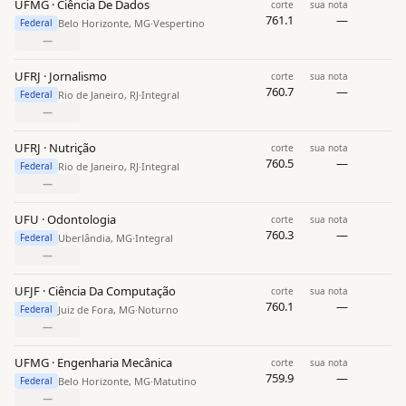
UFMG · Ciência De Dados
corte
sua nota
761.1
—
Belo Horizonte, MG
·
Vespertino
Federal
—
UFRJ · Jornalismo
corte
sua nota
760.7
—
Rio de Janeiro, RJ
·
Integral
Federal
—
UFRJ · Nutrição
corte
sua nota
760.5
—
Rio de Janeiro, RJ
·
Integral
Federal
—
UFU · Odontologia
corte
sua nota
760.3
—
Uberlândia, MG
·
Integral
Federal
—
UFJF · Ciência Da Computação
corte
sua nota
760.1
—
Juiz de Fora, MG
·
Noturno
Federal
—
UFMG · Engenharia Mecânica
corte
sua nota
759.9
—
Belo Horizonte, MG
·
Matutino
Federal
—