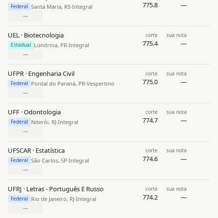
775.8
—
Santa Maria, RS
·
Integral
Federal
—
UEL · Biotecnologia
corte
sua nota
775.4
—
Londrina, PR
·
Integral
Estadual
—
UFPR · Engenharia Civil
corte
sua nota
775.0
—
Pontal do Paraná, PR
·
Vespertino
Federal
—
UFF · Odontologia
corte
sua nota
774.7
—
Niterói, RJ
·
Integral
Federal
—
UFSCAR · Estatística
corte
sua nota
774.6
—
São Carlos, SP
·
Integral
Federal
—
UFRJ · Letras - Português E Russo
corte
sua nota
774.2
—
Rio de Janeiro, RJ
·
Integral
Federal
—