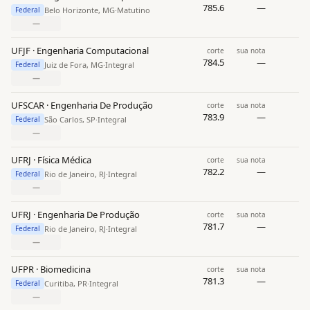
785.6
—
Belo Horizonte, MG
·
Matutino
Federal
—
UFJF · Engenharia Computacional
corte
sua nota
784.5
—
Juiz de Fora, MG
·
Integral
Federal
—
UFSCAR · Engenharia De Produção
corte
sua nota
783.9
—
São Carlos, SP
·
Integral
Federal
—
UFRJ · Física Médica
corte
sua nota
782.2
—
Rio de Janeiro, RJ
·
Integral
Federal
—
UFRJ · Engenharia De Produção
corte
sua nota
781.7
—
Rio de Janeiro, RJ
·
Integral
Federal
—
UFPR · Biomedicina
corte
sua nota
781.3
—
Curitiba, PR
·
Integral
Federal
—