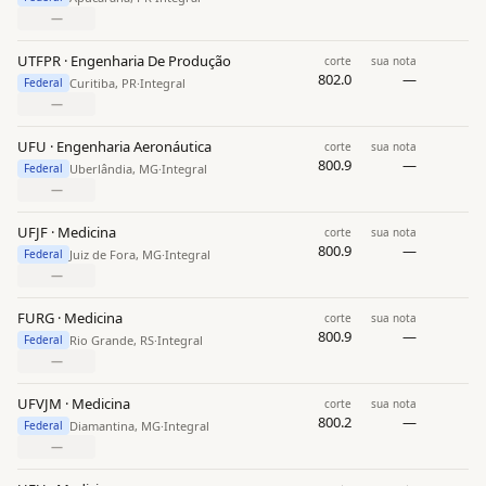
—
UTFPR · Engenharia De Produção
corte
sua nota
802.0
—
Curitiba, PR
·
Integral
Federal
—
UFU · Engenharia Aeronáutica
corte
sua nota
800.9
—
Uberlândia, MG
·
Integral
Federal
—
UFJF · Medicina
corte
sua nota
800.9
—
Juiz de Fora, MG
·
Integral
Federal
—
FURG · Medicina
corte
sua nota
800.9
—
Rio Grande, RS
·
Integral
Federal
—
UFVJM · Medicina
corte
sua nota
800.2
—
Diamantina, MG
·
Integral
Federal
—