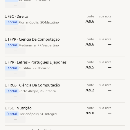
—
UFSC · Direito
corte
sua nota
769.6
—
Florianópolis, SC
·
Matutino
Federal
—
UTFPR · Ciência Da Computação
corte
sua nota
769.6
—
Medianeira, PR
·
Vespertino
Federal
—
UFPR · Letras - Português E Japonês
corte
sua nota
769.5
—
Curitiba, PR
·
Noturno
Federal
—
UFRGS · Ciência Da Computação
corte
sua nota
769.2
—
Porto Alegre, RS
·
Integral
Federal
—
UFSC · Nutrição
corte
sua nota
769.0
—
Florianópolis, SC
·
Integral
Federal
—