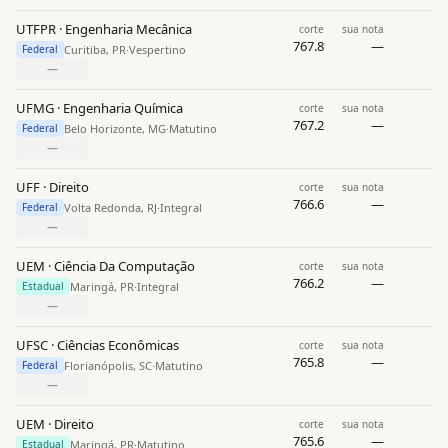
UTFPR · Engenharia Mecânica
corte
sua nota
767.8
—
Curitiba, PR
·
Vespertino
Federal
—
UFMG · Engenharia Química
corte
sua nota
767.2
—
Belo Horizonte, MG
·
Matutino
Federal
—
UFF · Direito
corte
sua nota
766.6
—
Volta Redonda, RJ
·
Integral
Federal
—
UEM · Ciência Da Computação
corte
sua nota
766.2
—
Maringá, PR
·
Integral
Estadual
—
UFSC · Ciências Econômicas
corte
sua nota
765.8
—
Florianópolis, SC
·
Matutino
Federal
—
UEM · Direito
corte
sua nota
765.6
—
Maringá, PR
·
Matutino
Estadual