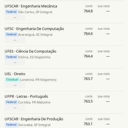
UFSCAR · Engenharia Mecânica
corte
sua nota
764.8
—
São Carlos, SP
·
Integral
Federal
—
UFSC · Engenharia De Computação
corte
sua nota
764.6
—
Araranguá, SC
·
Integral
Federal
—
UFES · Ciência Da Computação
corte
sua nota
764.4
—
Vitória, ES
·
Vespertino
Federal
—
UEL · Direito
corte
sua nota
763.7
—
Londrina, PR
·
Vespertino
Estadual
—
UFPR · Letras - Português
corte
sua nota
763.5
—
Curitiba, PR
·
Matutino
Federal
—
UFSCAR · Engenharia De Produção
corte
sua nota
763.1
—
Sorocaba, SP
·
Integral
Federal